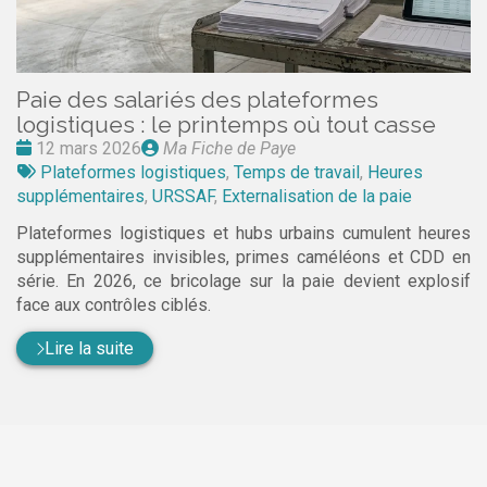
Paie des salariés des plateformes
logistiques : le printemps où tout casse
Date
Publié
12 mars 2026
Ma Fiche de Paye
:
Tags
par
Plateformes logistiques
,
Temps de travail
,
Heures
:
supplémentaires
,
URSSAF
,
Externalisation de la paie
Plateformes logistiques et hubs urbains cumulent heures
supplémentaires invisibles, primes caméléons et CDD en
série. En 2026, ce bricolage sur la paie devient explosif
face aux contrôles ciblés.
Lire la suite