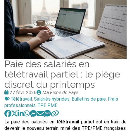
Paie des salariés en
télétravail partiel : le piège
discret du printemps
Date
Publié
27 févr. 2026
Ma Fiche de Paye
:
Tags
par
Télétravail
,
Salariés hybrides
,
Bulletins de paie
,
Frais
:
professionnels
,
TPE PME
La paie des salariés en
télétravail
partiel est en train de
devenir le nouveau terrain miné des TPE/PME françaises.