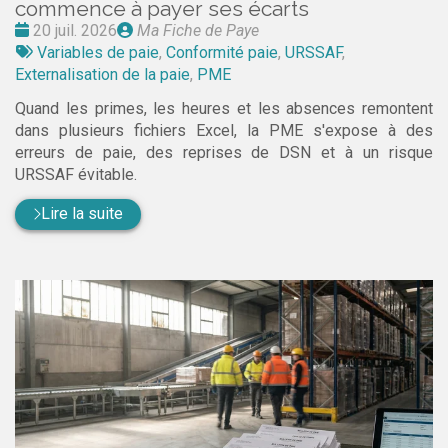
commence à payer ses écarts
Date
Publié
20 juil. 2026
Ma Fiche de Paye
:
Tags
par
Variables de paie
,
Conformité paie
,
URSSAF
,
:
Externalisation de la paie
,
PME
Quand les primes, les heures et les absences remontent
dans plusieurs fichiers Excel, la PME s'expose à des
erreurs de paie, des reprises de DSN et à un risque
URSSAF évitable.
Lire la suite