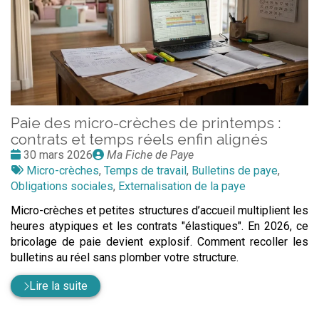
Paie des micro-crèches de printemps :
contrats et temps réels enfin alignés
Date
Publié
30 mars 2026
Ma Fiche de Paye
:
Tags
par
Micro-crèches
,
Temps de travail
,
Bulletins de paye
,
:
Obligations sociales
,
Externalisation de la paye
Micro-crèches et petites structures d’accueil multiplient les
heures atypiques et les contrats "élastiques". En 2026, ce
bricolage de paie devient explosif. Comment recoller les
bulletins au réel sans plomber votre structure.
Lire la suite