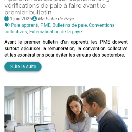
vérifications de paie à faire avant le
premier bulletin
Date
Publié
1 juin 2026
Ma Fiche de Paye
:
Tags
par
Paie apprenti
,
PME
,
Bulletins de paie
,
Conventions
:
collectives
,
Externalisation de la paye
Avant le premier bulletin d'un apprenti, les PME doivent
surtout sécuriser la rémunération, la convention collective
et les exonérations pour éviter les erreurs dès septembre.
Lire la suite