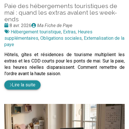
Paie des hébergements touristiques de
mai : quand les extras avalent les week-
ends
Date
Publié
8 avr. 2026
Ma Fiche de Paye
:
Tags
par
Hébergement touristique
,
Extras
,
Heures
:
supplémentaires
,
Obligations sociales
,
Externalisation de la
paye
Hôtels, gîtes et résidences de tourisme multiplient les
extras et les CDD courts pour les ponts de mai. Sur la paie,
les heures réelles disparaissent. Comment remettre de
l'ordre avant la haute saison.
Lire la suite