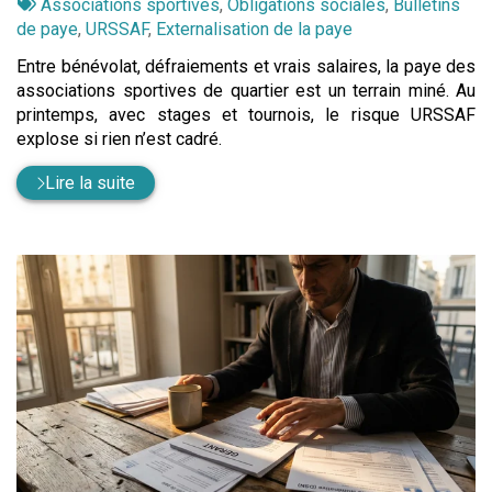
:
Tags
par
Associations sportives
,
Obligations sociales
,
Bulletins
:
de paye
,
URSSAF
,
Externalisation de la paye
Entre bénévolat, défraiements et vrais salaires, la paye des
associations sportives de quartier est un terrain miné. Au
printemps, avec stages et tournois, le risque URSSAF
explose si rien n’est cadré.
Lire la suite