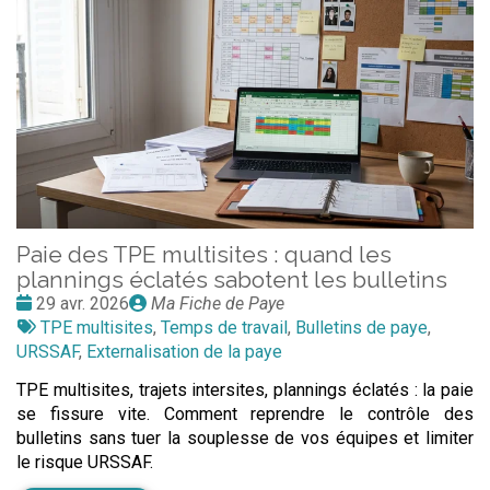
Paie des TPE multisites : quand les
plannings éclatés sabotent les bulletins
Date
Publié
29 avr. 2026
Ma Fiche de Paye
:
Tags
par
TPE multisites
,
Temps de travail
,
Bulletins de paye
,
:
URSSAF
,
Externalisation de la paye
TPE multisites, trajets intersites, plannings éclatés : la paie
se fissure vite. Comment reprendre le contrôle des
bulletins sans tuer la souplesse de vos équipes et limiter
le risque URSSAF.