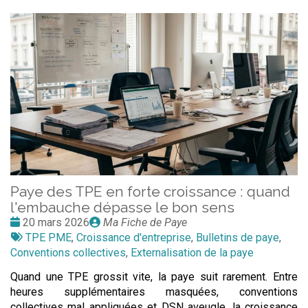
Paye des TPE en forte croissance : quand
l'embauche dépasse le bon sens
Date
Publié
20 mars 2026
Ma Fiche de Paye
:
Tags
par
TPE PME
,
Croissance d'entreprise
,
Bulletins de paye
,
:
Conventions collectives
,
Externalisation de la paye
Quand une TPE grossit vite, la paye suit rarement. Entre
heures supplémentaires masquées, conventions
collectives mal appliquées et DSN aveugle, la croissance