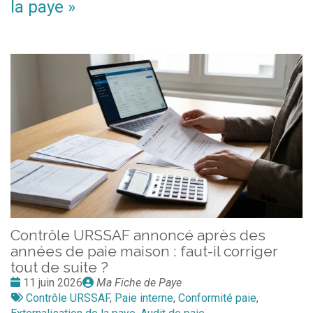
la paye
»
Contrôle URSSAF annoncé après des
années de paie maison : faut-il corriger
tout de suite ?
Date
Publié
11 juin 2026
Ma Fiche de Paye
:
Tags
par
Contrôle URSSAF
,
Paie interne
,
Conformité paie
,
: