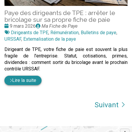
Paye des dirigeants de TPE : arrêter le
bricolage sur sa propre fiche de paie
Date
Publié
9 mars 2026
Ma Fiche de Paye
:
Tags
par
Dirigeants de TPE
,
Rémunération
,
Bulletins de paye
,
:
URSSAF
,
Externalisation de la paye
Dirigeant de TPE, votre fiche de paie est souvent la plus
fragile de l'entreprise. Statut, cotisations, primes,
dividendes : comment sortir du bricolage avant le prochain
contrôle URSSAF.
Lire la suite
Suivant