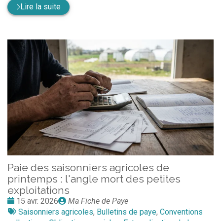
Lire la suite
Paie des saisonniers agricoles de
printemps : l'angle mort des petites
exploitations
Date
Publié
15 avr. 2026
Ma Fiche de Paye
:
Tags
par
Saisonniers agricoles
,
Bulletins de paye
,
Conventions