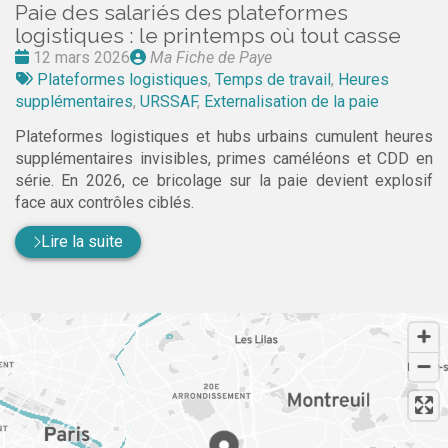
Paie des salariés des plateformes
logistiques : le printemps où tout casse
Date
Publié
12 mars 2026
Ma Fiche de Paye
:
Tags
par
Plateformes logistiques
,
Temps de travail
,
Heures
:
supplémentaires
,
URSSAF
,
Externalisation de la paie
Plateformes logistiques et hubs urbains cumulent heures
supplémentaires invisibles, primes caméléons et CDD en
série. En 2026, ce bricolage sur la paie devient explosif
face aux contrôles ciblés.
Lire la suite