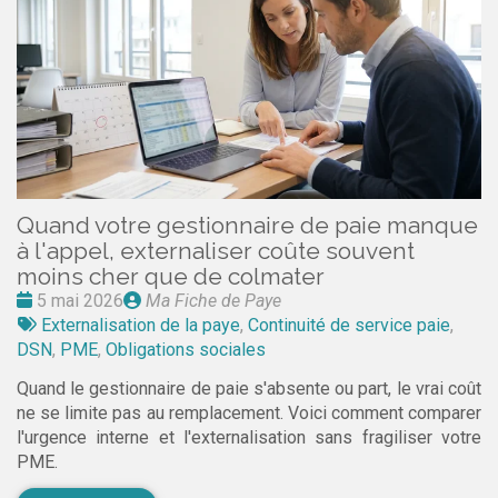
Quand votre gestionnaire de paie manque
à l'appel, externaliser coûte souvent
moins cher que de colmater
Date
Publié
5 mai 2026
Ma Fiche de Paye
:
Tags
par
Externalisation de la paye
,
Continuité de service paie
,
:
DSN
,
PME
,
Obligations sociales
Quand le gestionnaire de paie s'absente ou part, le vrai coût
ne se limite pas au remplacement. Voici comment comparer
l'urgence interne et l'externalisation sans fragiliser votre
PME.