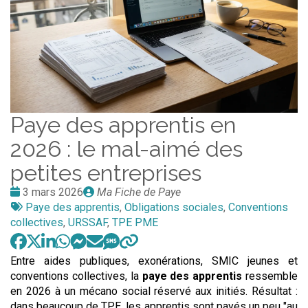
Paye des apprentis en
2026 : le mal-aimé des
petites entreprises
Date
Publié
3 mars 2026
Ma Fiche de Paye
:
Tags
par
Paye des apprentis
,
Obligations sociales
,
Conventions
:
collectives
,
URSSAF
,
TPE PME
Entre aides publiques, exonérations, SMIC jeunes et
conventions collectives, la
paye des apprentis
ressemble
en 2026 à un mécano social réservé aux initiés. Résultat :
dans beaucoup de TPE, les apprentis sont payés un peu "au