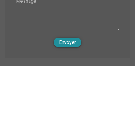
Message
Envoyer
Nous soutenons une économie responsable
Notre activité
-
Nos compétences
-
Conventions