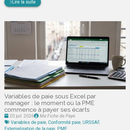
Lire la suite
Variables de paie sous Excel par
manager : le moment où la PME
commence à payer ses écarts
Date
Publié
20 juil. 2026
Ma Fiche de Paye
:
Tags
par
Variables de paie
,
Conformité paie
,
URSSAF
,
:
Externalisation de la paie
,
PME