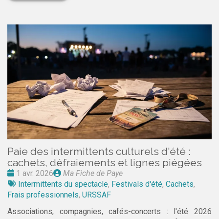
Paie des intermittents culturels d'été :
cachets, défraiements et lignes piégées
Date
Publié
1 avr. 2026
Ma Fiche de Paye
:
Tags
par
Intermittents du spectacle
,
Festivals d'été
,
Cachets
,
:
Frais professionnels
,
URSSAF
Associations, compagnies, cafés-concerts : l'été 2026