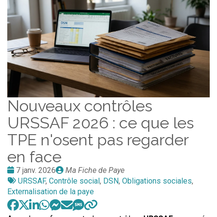
Nouveaux contrôles
URSSAF 2026 : ce que les
TPE n'osent pas regarder
en face
Date
Publié
7 janv. 2026
Ma Fiche de Paye
:
Tags
par
URSSAF
,
Contrôle social
,
DSN
,
Obligations sociales
,
:
Externalisation de la paye