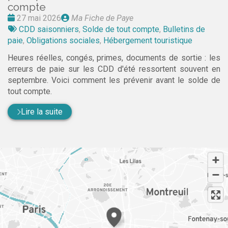
compte
Date
Publié
27 mai 2026
Ma Fiche de Paye
:
Tags
par
CDD saisonniers
,
Solde de tout compte
,
Bulletins de
:
paie
,
Obligations sociales
,
Hébergement touristique
Heures réelles, congés, primes, documents de sortie : les
erreurs de paie sur les CDD d'été ressortent souvent en
septembre. Voici comment les prévenir avant le solde de
tout compte.
Lire la suite