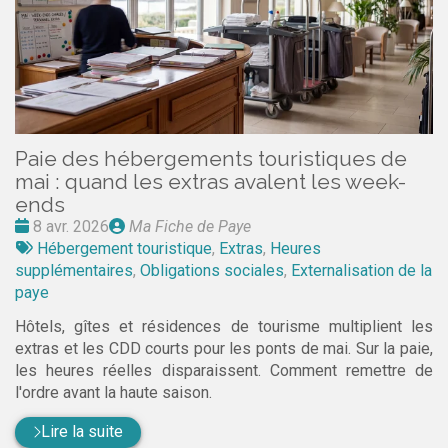
Paie des hébergements touristiques de
mai : quand les extras avalent les week-
ends
Date
Publié
8 avr. 2026
Ma Fiche de Paye
:
Tags
par
Hébergement touristique
,
Extras
,
Heures
:
supplémentaires
,
Obligations sociales
,
Externalisation de la
paye
Hôtels, gîtes et résidences de tourisme multiplient les
extras et les CDD courts pour les ponts de mai. Sur la paie,
les heures réelles disparaissent. Comment remettre de
l'ordre avant la haute saison.
Lire la suite