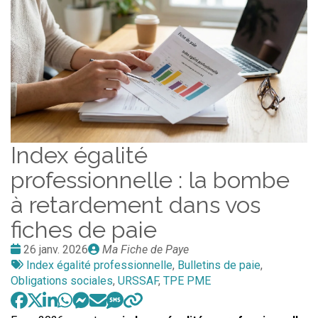
Index égalité
professionnelle : la bombe
à retardement dans vos
fiches de paie
Date
Publié
26 janv. 2026
Ma Fiche de Paye
:
Tags
par
Index égalité professionnelle
,
Bulletins de paie
,
:
Obligations sociales
,
URSSAF
,
TPE PME