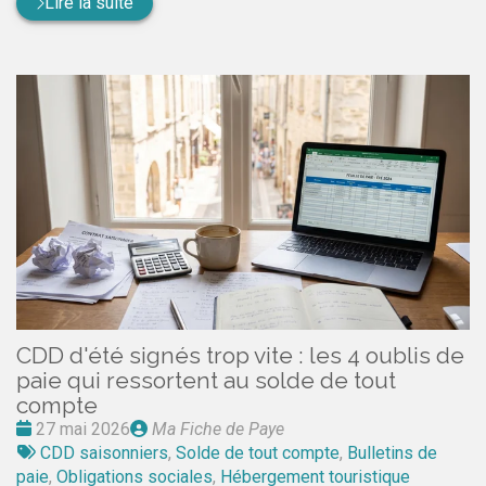
Lire la suite
CDD d'été signés trop vite : les 4 oublis de
paie qui ressortent au solde de tout
compte
Date
Publié
27 mai 2026
Ma Fiche de Paye
:
Tags
par
CDD saisonniers
,
Solde de tout compte
,
Bulletins de
:
paie
,
Obligations sociales
,
Hébergement touristique