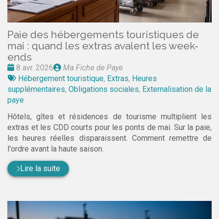
Paie des hébergements touristiques de
mai : quand les extras avalent les week-
ends
Date
Publié
8 avr. 2026
Ma Fiche de Paye
:
Tags
par
Hébergement touristique
,
Extras
,
Heures
:
supplémentaires
,
Obligations sociales
,
Externalisation de la
paye
Hôtels, gîtes et résidences de tourisme multiplient les
extras et les CDD courts pour les ponts de mai. Sur la paie,
les heures réelles disparaissent. Comment remettre de
l'ordre avant la haute saison.
Lire la suite