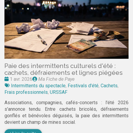
Paie des intermittents culturels d'été :
cachets, défraiements et lignes piégées
Date
Publié
1 avr. 2026
Ma Fiche de Paye
:
Tags
par
Intermittents du spectacle
,
Festivals d'été
,
Cachets
,
:
Frais professionnels
,
URSSAF
Associations, compagnies, cafés-concerts : l'été 2026
s'annonce tendu. Entre cachets bricolés, défraiements
gonflés et bénévoles déguisés, la paie des intermittents
devient un champ de mines social.