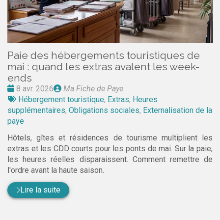
Paie des hébergements touristiques de
mai : quand les extras avalent les week-
ends
Date
Publié
8 avr. 2026
Ma Fiche de Paye
:
Tags
par
Hébergement touristique
,
Extras
,
Heures
:
supplémentaires
,
Obligations sociales
,
Externalisation de la
paye
Hôtels, gîtes et résidences de tourisme multiplient les
extras et les CDD courts pour les ponts de mai. Sur la paie,
les heures réelles disparaissent. Comment remettre de
l'ordre avant la haute saison.
Lire la suite