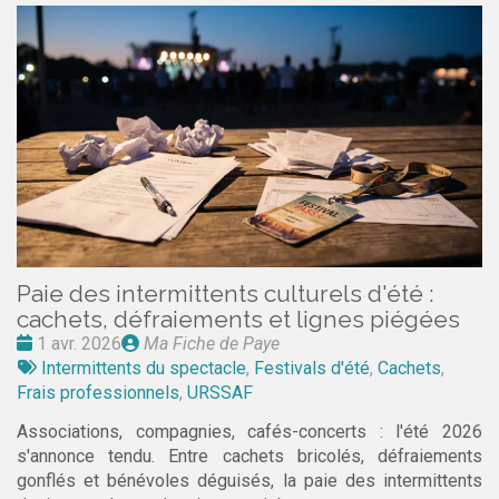
Paie des intermittents culturels d'été :
cachets, défraiements et lignes piégées
Date
Publié
1 avr. 2026
Ma Fiche de Paye
:
Tags
par
Intermittents du spectacle
,
Festivals d'été
,
Cachets
,
:
Frais professionnels
,
URSSAF
Associations, compagnies, cafés-concerts : l'été 2026
s'annonce tendu. Entre cachets bricolés, défraiements
gonflés et bénévoles déguisés, la paie des intermittents