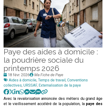
Paye des aides à domicile :
la poudrière sociale du
printemps 2026
Date
Publié
18 févr. 2026
Ma Fiche de Paye
:
Tags
par
Aides à domicile
,
Temps de travail
,
Conventions
:
collectives
,
URSSAF
,
Externalisation de la paye
Avec la revalorisation annoncée des métiers du grand âge
et le vieillissement accéléré de la population, la
paye des