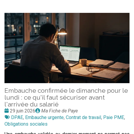
Embauche confirmée le dimanche pour le
lundi : ce qu'il faut sécuriser avant
l'arrivée du salarié
Date
Publié
29 juin 2026
Ma Fiche de Paye
:
Tags
par
DPAE
,
Embauche urgente
,
Contrat de travail
,
Paie PME
,
:
Obligations sociales