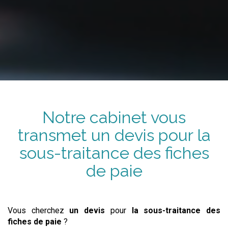
Notre cabinet vous
transmet
un devis
pour
la
sous-traitance
des fiches
de paie
Vous cherchez
un devis
pour
la sous-traitance
des
fiches de paie
?