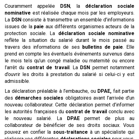
Couramment appelée
DSN
, la
déclaration sociale
nominative
est réalisée chaque mois par les employeurs.
La
DSN
consiste à transmettre un ensemble d’informations
issues de la
paie
aux différents organismes acteurs de la
protection sociale. La
déclaration sociale nominative
reflète la situation du salarié durant le mois passé au
travers des informations de ses
bulletins de paie
. Elle
prend en compte les éventuels événements survenus dans
le mois tels qu’un congé maladie ou maternité ou encore
l’arrêt du
contrat de travail
. La
DSN
permet notamment
d’ouvrir les droits à prestation du salarié si celui-ci y est
admissible.
La déclaration préalable à l’embauche, ou
DPAE
,
fait partie
des
démarches sociales
obligatoires avant l’arrivée d’un
nouveau collaborateur. Cette déclaration permet d’informer
les autorités françaises du
contrat de travail
conclu avec
le nouveau salarié. La
DPAE
permet de plus au
collaborateur de bénéficier de ses droits sociaux. Vous
pouvez en confier la
sous-traitance
à un spécialiste qui
réalisera vos différentes
déclarations sociales
pour vous.