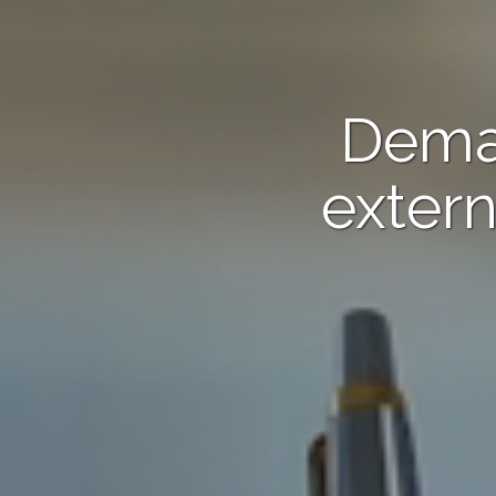
Dema
extern