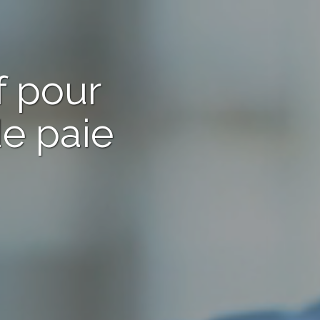
f
pour
de paie