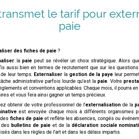
 transmet
le tarif
pour
exter
paie
aliser
des fiches de paie
?
aliser
la
paie
peut se révéler un choix stratégique. Alors q
éfis aussi bien en termes de recrutement que sur les question
 de leur temps.
Externaliser
la
gestion de la paye
leur permet
 tâche administrative parfois lourde qu’est la
paie
. Votre
presta
glements et conventions applicables. Chaque mois, il pourra e
res et vous fera ainsi gagner un temps précieux.
z obtenir de votre professionnel de l’
externalisation
de la
p
inative
est envoyée chaque mois à différents organismes pou
 des
fiches de paie
et reflète les absences, congés ou événem
n des
bulletins de paie
et de la
déclaration sociale nominat
isés dans les règles de l’art et dans les délais impartis.