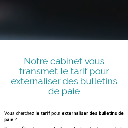
Notre cabinet vous
transmet
le tarif
pour
externaliser
des bulletins
de paie
Vous cherchez
le tarif
pour
externaliser
des bulletins de
paie
?