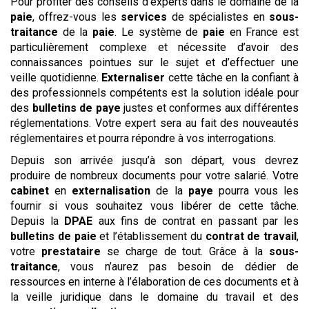
Pour profiter des conseils d’experts dans le domaine de la
paie
, offrez-vous les
services
de spécialistes en
sous-
traitance
de la
paie
. Le système de
paie
en France est
particulièrement complexe et nécessite d’avoir des
connaissances pointues sur le sujet et d’effectuer une
veille quotidienne.
Externaliser
cette tâche en la confiant à
des professionnels compétents est la solution idéale pour
des
bulletins de paye
justes et conformes aux différentes
réglementations. Votre expert sera au fait des nouveautés
réglementaires et pourra répondre à vos interrogations.
Depuis son arrivée jusqu’à son départ, vous devrez
produire de nombreux documents pour votre salarié. Votre
cabinet
en
externalisation
de la
paye
pourra vous les
fournir si vous souhaitez vous libérer de cette tâche.
Depuis la
DPAE
aux fins de contrat en passant par les
bulletins de paie
et l’établissement du
contrat de travail
,
votre
prestataire
se charge de tout. Grâce à la
sous-
traitance
, vous n’aurez pas besoin de dédier de
ressources en interne à l’élaboration de ces documents et à
la veille juridique dans le domaine du travail et des