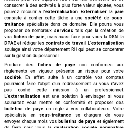
consacrer à des activités à plus forte valeur ajoutée, vous
pouvez recourir à l’
externalisation
.
Externaliser
la
paie
consiste à confier cette tâche à une
société
de
sous-
traitance
spécialiste dans ce domaine. Elle pourra vous
proposer de nombreux
services
tels que la création de
vos
fiches de paie,
mais aussi faire pour vous la
DSN
, la
DPAE
et rédiger les
contrats de travail
. L’
externalisation
soulage ainsi votre département RH qui peut se concentrer
sur la gestion du personnel.
Produire des
fiches de paye
non conformes aux
règlements en vigueur présente un risque pour votre
société
. En effet, suite à un contrôle vos comptes
pourraient faire l’objet d’un redressement si vous n’avez
pas confié cette mission à un professionnel.
L’
externalisation
est une solution à envisager si vous
souhaitez vous mettre en conformité et proposer des
bulletins de paye
en règle à vos collaborateurs. Votre
spécialiste en
sous-traitance
se chargera de vous
envoyer chaque mois vos
bulletins de paye
et également
de faire pour vous la
déclaration sociale nominative