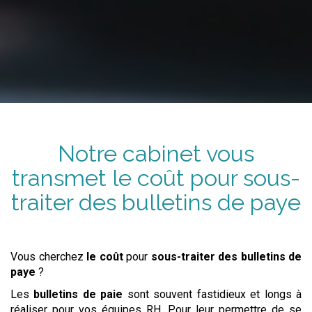
Notre cabinet vous
transmet
le coût
pour
sous-
traiter
des bulletins de paye
Vous cherchez
le coût
pour
sous-traiter
des bulletins de
paye
?
Les
bulletins de paie
sont souvent fastidieux et longs à
réaliser pour vos équipes RH. Pour leur permettre de se