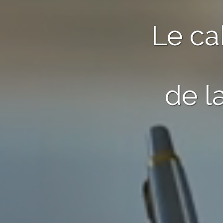
Le ca
de l