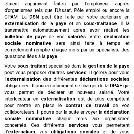
étaient auparavant faites par l’employeur auprès
d’organismes tels que l’Urssaf, Pôle emploi ou encore la
CPAM. La
DSN
peut être faite par votre partenaire en
externalisation
de la
paye
et en
sous-traitance
. Il la
transmettra automatiquement après avoir réalisé les
bulletins de paye
de vos
salariés
. Votre
déclaration
sociale nominative
sera ainsi faite à temps et
correctement remplie chaque mois par un spécialiste des
questions liées à la
paye
.
Votre
sous-traitant
spécialisé dans la
gestion de la paye
peut vous proposer d’autres
services
. Il gérera pour vous
l’
externalisation
des différentes
déclarations sociales
obligatoires. Il pourra notamment se charger de la
DPAE
qui
vous permet de déclarer un nouveau salarié. Votre
interlocuteur en
externalisation
est de plus compétent
pour mettre en place le
contrat de travail
de vos
collaborateurs. Il pourra par la suite envoyer la
déclaration
sociale nominative
chaque mois aux organismes
concernés. Ces différents
services
vous permettent
d’
externaliser
vos
obligations sociales
et de vous