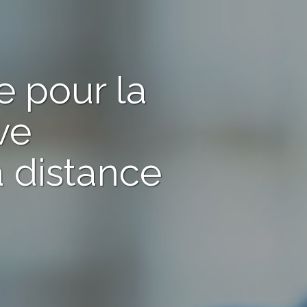
e pour la
ve
à distance