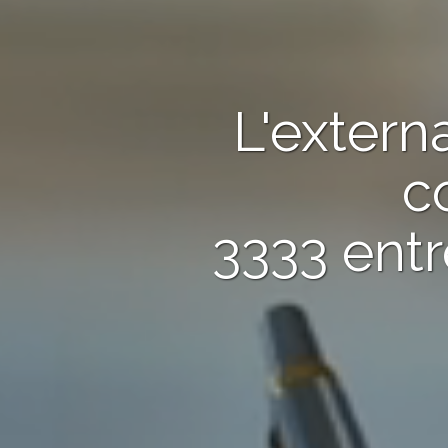
L'extern
c
3333 entr