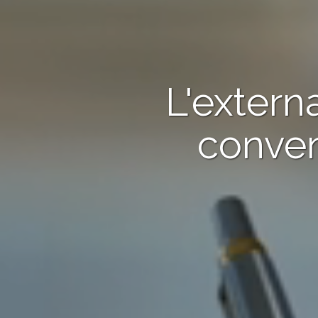
L'extern
conven