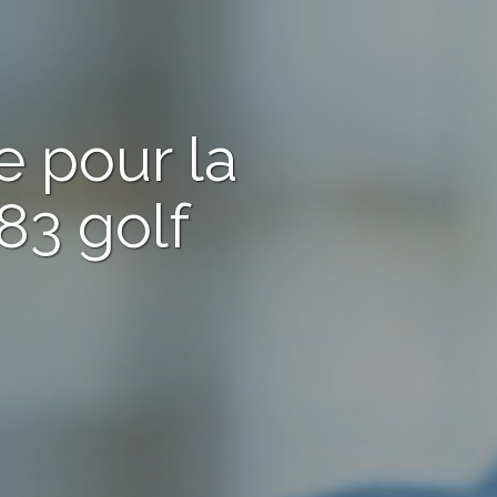
e pour la
83 golf