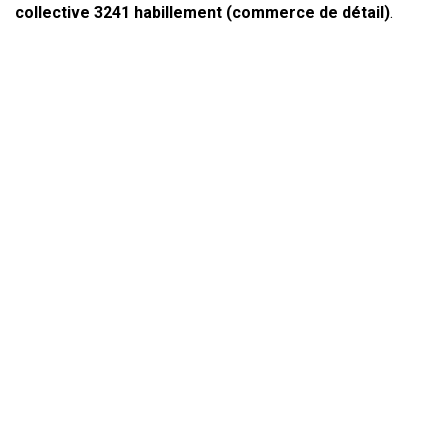
collective
3241 habillement (commerce de détail)
.
Une offre pour chaque
besoin
Externalisation de la paye
À partir de 14,99€ HT par bulletin de paye.