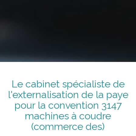
Le cabinet spécialiste de
l'externalisation de la paye
pour la convention
3147
machines à coudre
(commerce des)