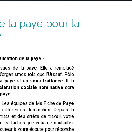
e la paye pour la
e
lisation de la paye
?
ssues de la
paye
. Elle a remplacé
d’organismes tels que l’Urssaf, Pôle
la
paye
et en
sous-traitance
. Il la
claration sociale nominative
sera
a
paye
.
e. Les équipes de Ma Fiche de
Paye
s différentes démarches. Depuis la
ats et des arrêts de travail, votre
r
les tâches que vous ne souhaitez
ocuteur à votre écoute pour répondre