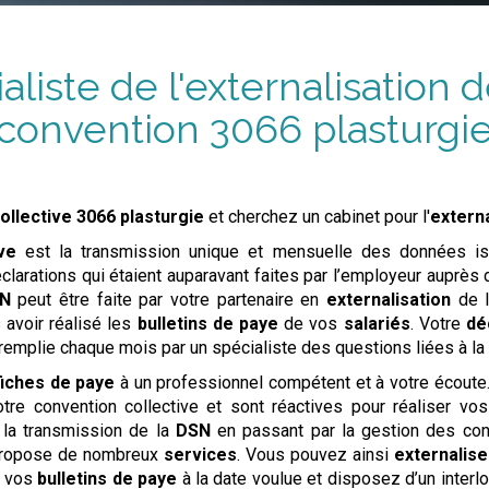
aliste de l'externalisation d
convention
3066 plasturgi
ollective
3066 plasturgie
et cherchez un cabinet pour l'
externa
ve
est la transmission unique et mensuelle des données i
larations qui étaient auparavant faites par l’employeur auprès 
N
peut être faite par votre partenaire en
externalisation
de 
 avoir réalisé les
bulletins de paye
de vos
salariés
. Votre
dé
 remplie chaque mois par un spécialiste des questions liées à l
fiches de paye
à un professionnel compétent et à votre écout
otre convention collective et sont réactives pour réaliser vo
la transmission de la
DSN
en passant par la gestion des contr
ropose de nombreux
services
. Vous pouvez ainsi
externalise
z vos
bulletins de paye
à la date voulue et disposez d’un interl