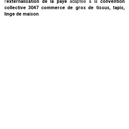
l'
externalisation de la paye
adaptée à la
convention
collective
3047 commerce de gros de tissus, tapis,
linge de maison
.
Une offre pour chaque
besoin
Externalisation de la paye