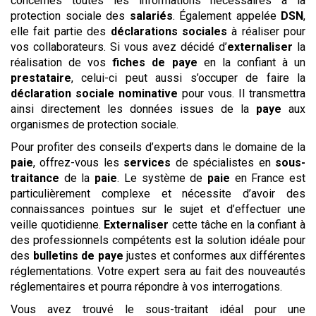
concernés toutes les informations nécessaires à la
protection sociale des
salariés
. Également appelée
DSN
,
elle fait partie des
déclarations sociales
à réaliser pour
vos collaborateurs. Si vous avez décidé d’
externaliser
la
réalisation de vos
fiches de paye
en la confiant à un
prestataire
, celui-ci peut aussi s’occuper de faire la
déclaration sociale nominative
pour vous. Il transmettra
ainsi directement les données issues de la
paye
aux
organismes de protection sociale.
Pour profiter des conseils d’experts dans le domaine de la
paie
, offrez-vous les
services
de spécialistes en
sous-
traitance
de la
paie
. Le système de
paie
en France est
particulièrement complexe et nécessite d’avoir des
connaissances pointues sur le sujet et d’effectuer une
veille quotidienne.
Externaliser
cette tâche en la confiant à
des professionnels compétents est la solution idéale pour
des
bulletins de paye
justes et conformes aux différentes
réglementations. Votre expert sera au fait des nouveautés
réglementaires et pourra répondre à vos interrogations.
Vous avez trouvé le sous-traitant idéal pour une