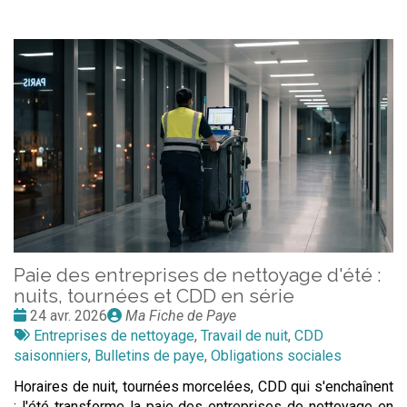
Paie des entreprises de nettoyage d'été :
nuits, tournées et CDD en série
Date
Publié
24 avr. 2026
Ma Fiche de Paye
:
Tags
par
Entreprises de nettoyage
,
Travail de nuit
,
CDD
:
saisonniers
,
Bulletins de paye
,
Obligations sociales
Horaires de nuit, tournées morcelées, CDD qui s'enchaînent
: l'été transforme la paie des entreprises de nettoyage en